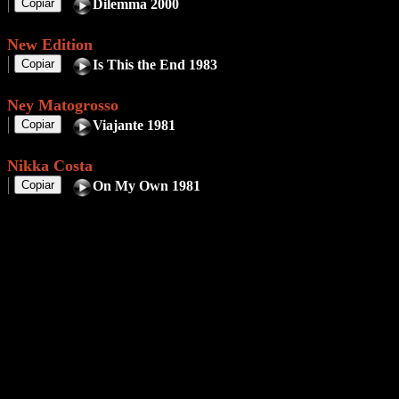
Copiar
Dilemma 2000
New Edition
Copiar
Is This the End 1983
Ney Matogrosso
Copiar
Viajante 1981
Nikka Costa
Copiar
On My Own 1981